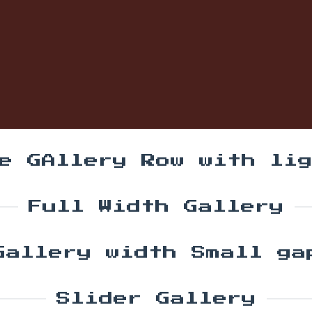
e GAllery Row with li
Full Width Gallery
Gallery width Small ga
Slider Gallery