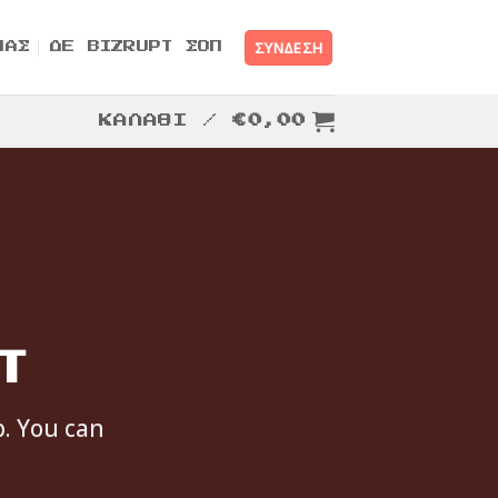
ΣΎΝΔΕΣΗ
ΜΑΣ
ΔΕ BIZRUPT ΣΟΠ
ΚΑΛΆΘΙ /
€
0,00
T
p. You can
.