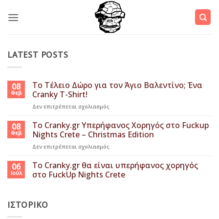
Μετάβαση
στο
περιεχόμενο
LATEST POSTS
Το Τέλειο Δώρο για τον Άγιο Βαλεντίνο; Ένα
08
Φεβ
Cranky T-Shirt!
στο
Δεν επιτρέπεται σχολιασμός
Το
Τέλειο
Το Cranky.gr Υπερήφανος Χορηγός στο Fuckup
08
Δώρο
Φεβ
Nights Crete – Christmas Edition
για
στο
Δεν επιτρέπεται σχολιασμός
τον
Το
Άγιο
Cranky.gr
Το Cranky.gr θα είναι υπερήφανος χορηγός
Βαλεντίνο;
06
Υπερήφανος
Ένα
Ιούλ
στο FuckUp Nights Crete
Χορηγός
Cranky
Δεν
στο
T-
υπάρχουν
Fuckup
Shirt!
σχόλια
ΙΣΤΟΡΙΚΌ
στο
Nights
Το
Crete
Cranky.gr