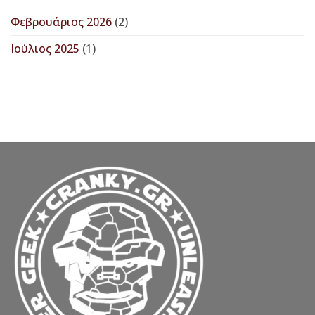
–
θα
είναι
Christmas
Φεβρουάριος 2026
(2)
υπερήφανος
Edition
χορηγός
στο
Ιούλιος 2025
(1)
FuckUp
Nights
Crete