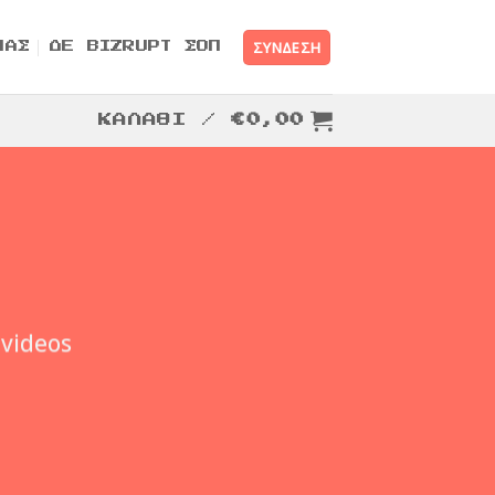
ΣΎΝΔΕΣΗ
ΜΑΣ
ΔΕ BIZRUPT ΣΟΠ
ΚΑΛΆΘΙ /
€
0,00
 videos