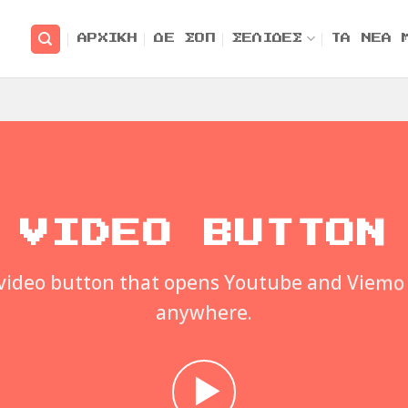
ΑΡΧΙΚΗ
ΔΕ ΣΟΠ
ΣΕΛΙΔΕΣ
ΤΑ ΝΕΑ 
VIDEO BUTTON
video button that opens Youtube and Viemo
anywhere.