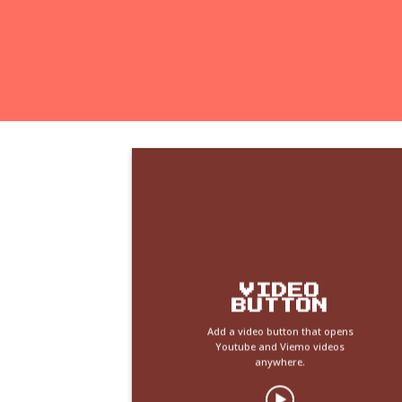
VIDEO
BUTTON
Add a video button that opens
Youtube and Viemo videos
anywhere.