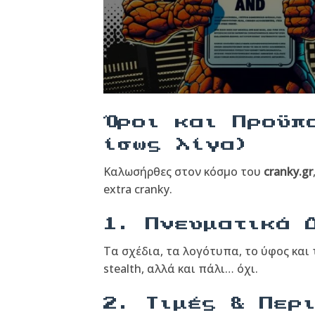
Όροι και Προϋπ
ίσως λίγα)
Καλωσήρθες στον κόσμο του
cranky.gr
extra cranky.
1. Πνευματικά 
Τα σχέδια, τα λογότυπα, το ύφος και τ
stealth, αλλά και πάλι… όχι.
2. Τιμές & Περ