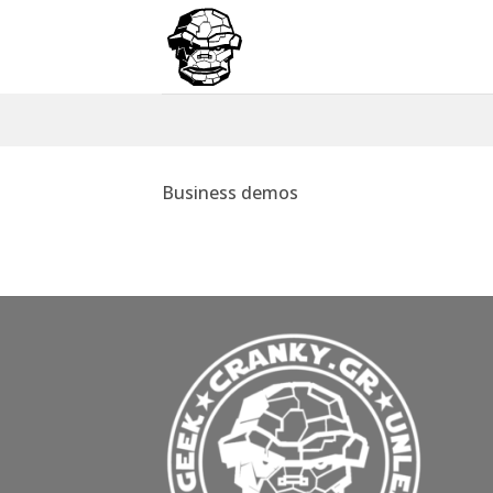
Μετάβαση
στο
περιεχόμενο
Business demos