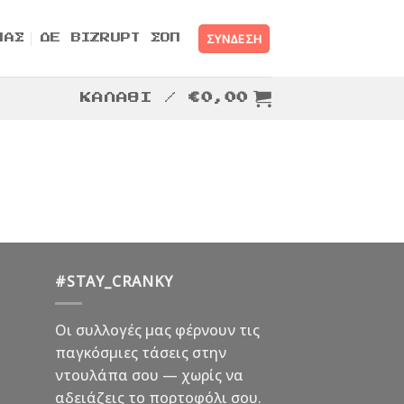
ΣΎΝΔΕΣΗ
ΜΑΣ
ΔΕ BIZRUPT ΣΟΠ
ΚΑΛΆΘΙ /
€
0,00
#STAY_CRANKY
Οι συλλογές μας φέρνουν τις
παγκόσμιες τάσεις στην
ντουλάπα σου — χωρίς να
αδειάζεις το πορτοφόλι σου.