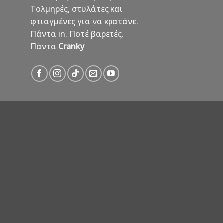
Τολμηρές, στυλάτες και
φτιαγμένες για να κρατάνε.
Πάντα in. Ποτέ βαρετές.
Πάντα
Cranky