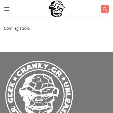
Μετάβαση
στο
περιεχόμενο
Coming soon…