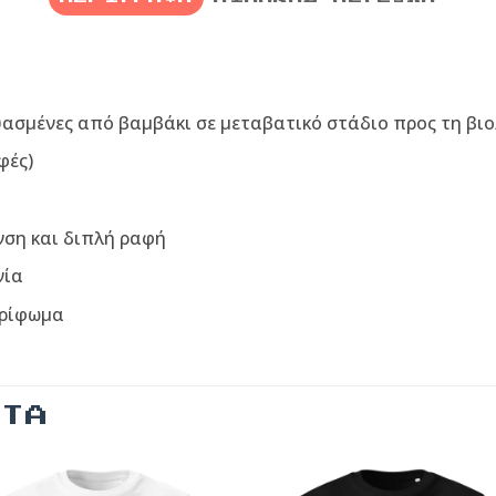
υασμένες από βαμβάκι σε μεταβατικό στάδιο προς τη βιο
φές)
νση και διπλή ραφή
νία
τρίφωμα
ΝΤΑ