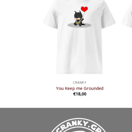
ANKY
CRANKY
has a Captain
You Keep me Grounded
8,00
€
18,00