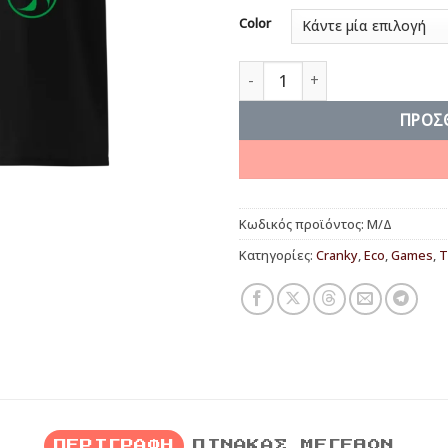
Color
Elements ποσότητα
ΠΡΟΣ
Κωδικός προϊόντος:
Μ/Δ
Κατηγορίες:
Cranky
,
Eco
,
Games
,
Τ
ΠΕΡΙΓΡΑΦΉ
ΠΊΝΑΚΑΣ ΜΕΓΕΘΏΝ