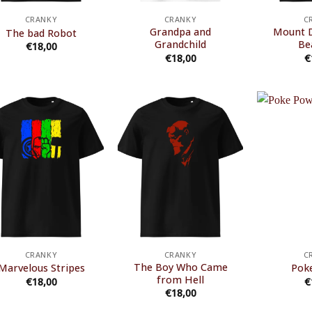
CRANKY
CRANKY
C
Grandpa and
Mount 
The bad Robot
Grandchild
Be
€
18,00
€
18,00
€
CRANKY
CRANKY
C
The Boy Who Came
Marvelous Stripes
Pok
from Hell
€
18,00
€
€
18,00