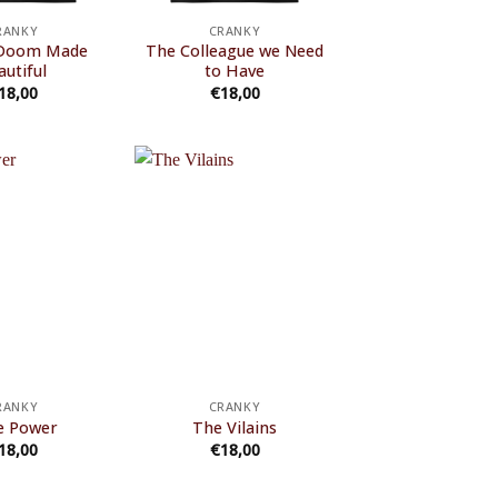
RANKY
CRANKY
Doom Made
The Colleague we Need
autiful
to Have
18,00
€
18,00
RANKY
CRANKY
e Power
The Vilains
18,00
€
18,00