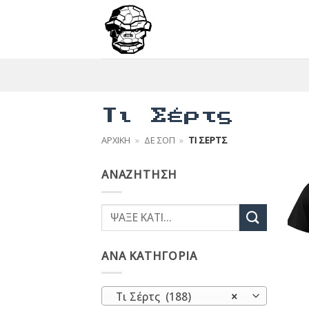
Μετάβαση
στο
περιεχόμενο
Τι Σέρτς
ΑΡΧΙΚΉ
»
ΔΕ ΣΟΠ
»
ΤΙ ΣΈΡΤΣ
ΑΝΑΖΉΤΗΣΗ
ΑΝΑ ΚΑΤΗΓΟΡΙΑ
Τι Σέρτς (188)
×