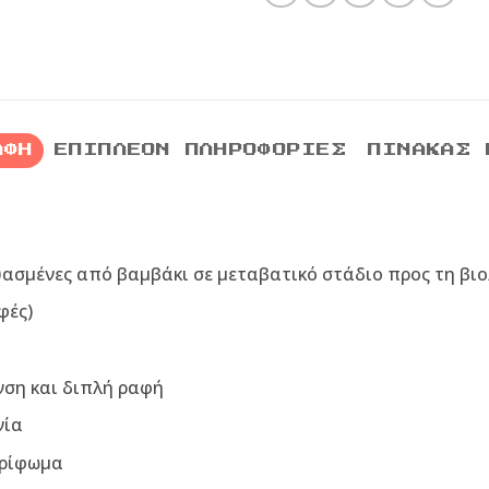
ΑΦΉ
ΕΠΙΠΛΈΟΝ ΠΛΗΡΟΦΟΡΊΕΣ
ΠΊΝΑΚΑΣ 
υασμένες από βαμβάκι σε μεταβατικό στάδιο προς τη βιο
φές)
νση και διπλή ραφή
νία
τρίφωμα