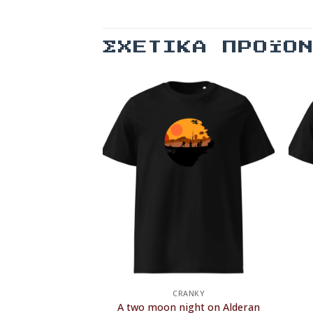
ΣΧΕΤΙΚΆ ΠΡΟΪΌ
ANKY
CRANKY
Vilains
A two moon night on Alderan