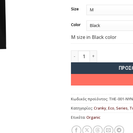
Size
Color
M size in Black color
The Planet has a Captain ποσ
ΠΡΟΣ
Κωδικός προϊόντος:
THE-001-NY
Κατηγορίες:
Cranky
,
Eco
,
Series
,
Τ
Ετικέτα:
Organic