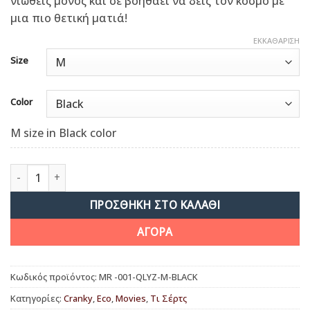
νιώθεις μόνος και σε βοηθάει να δεις τον κόσμο με
μια πιο θετική ματιά!
ΕΚΚΑΘΆΡΙΣΗ
Size
Color
M size in Black color
Mr Wilson ποσότητα
ΠΡΟΣΘΉΚΗ ΣΤΟ ΚΑΛΆΘΙ
ΑΓΟΡΑ
Κωδικός προϊόντος:
MR -001-QLYZ-M-BLACK
Κατηγορίες:
Cranky
,
Eco
,
Movies
,
Τι Σέρτς