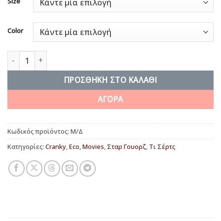
Size
Color
Engineer’s Manual ποσότητα
ΠΡΟΣΘΉΚΗ ΣΤΟ ΚΑΛΆΘΙ
ΑΓΟΡΑ
Κωδικός προϊόντος:
Μ/Δ
Κατηγορίες:
Cranky
,
Eco
,
Movies
,
Σταρ Γουορζ
,
Τι Σέρτς