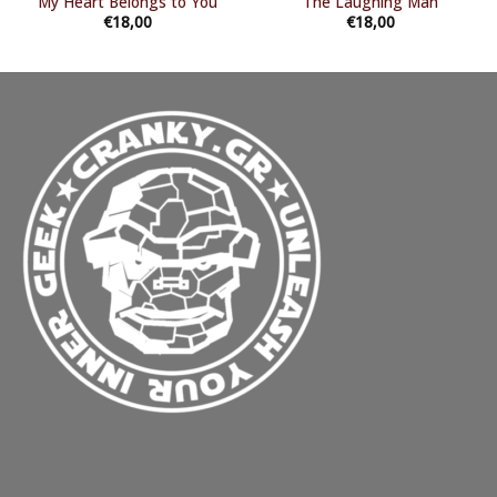
My Heart Belongs to You
The Laughing Man
€
18,00
€
18,00