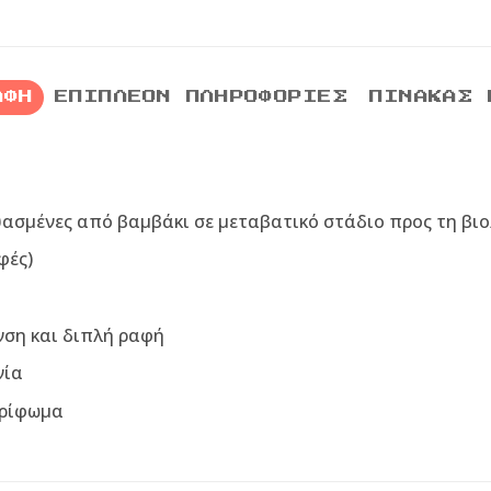
ΑΦΉ
ΕΠΙΠΛΈΟΝ ΠΛΗΡΟΦΟΡΊΕΣ
ΠΊΝΑΚΑΣ 
υασμένες από βαμβάκι σε μεταβατικό στάδιο προς τη βιο
φές)
νση και διπλή ραφή
νία
τρίφωμα