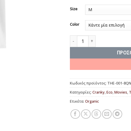
Size
Color
The Cop and the Thief ποσότ
ΠΡΟΣ
Κωδικός προϊόντος:
THE-001-8QN
Κατηγορίες:
Cranky
,
Eco
,
Movies
,
Τ
Ετικέτα:
Organic