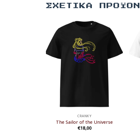
ΣΧΕΤΙΚΆ ΠΡΟΪΌ
ANKY
CRANKY
on woman
The Sailor of the Universe
8,00
€
18,00