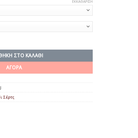
ΕΚΚΑΘΆΡΙΣΗ
ητα
ΘΉΚΗ ΣΤΟ ΚΑΛΆΘΙ
ΑΓΟΡΑ
J
ι Σέρτς