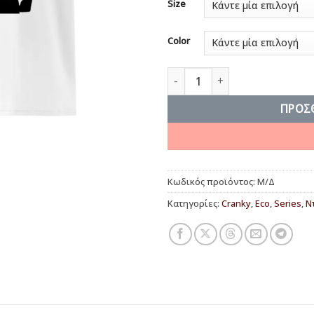
Size
Color
The Path to Enlightenment π
ΠΡΟΣ
Κωδικός προϊόντος:
Μ/Δ
Κατηγορίες:
Cranky
,
Eco
,
Series
,
Ν