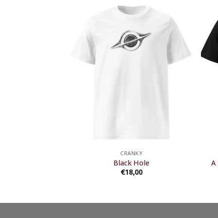
ANKY
CRANKY
Family
Black Hole
A
8,00
€
18,00