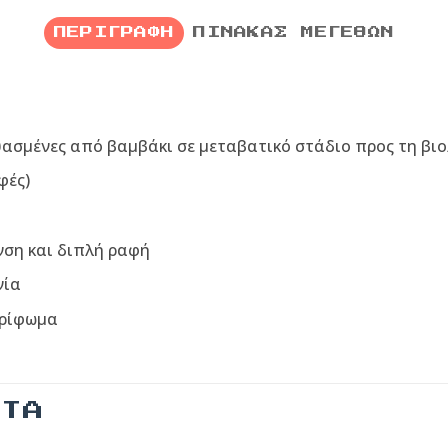
ΠΕΡΙΓΡΑΦΉ
ΠΊΝΑΚΑΣ ΜΕΓΕΘΏΝ
υασμένες από βαμβάκι σε μεταβατικό στάδιο προς τη βιο
φές)
νση και διπλή ραφή
νία
τρίφωμα
ΝΤΑ