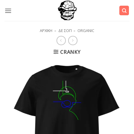
Μετάβαση
στο
περιεχόμενο
ΑΡΧΙΚΉ
»
ΔΕ ΣΟΠ
»
ORGANIC
CRANKY