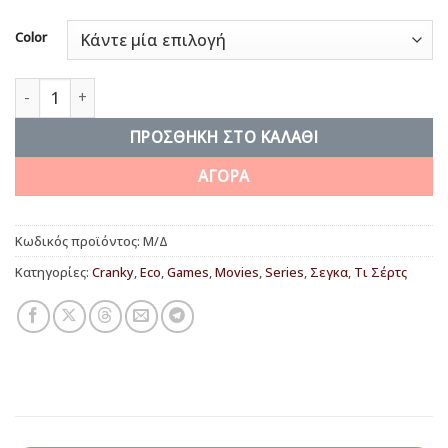
Color
You fool…Away! ποσότητα
ΠΡΟΣΘΉΚΗ ΣΤΟ ΚΑΛΆΘΙ
ΑΓΟΡΑ
Κωδικός προϊόντος:
Μ/Δ
Κατηγορίες:
Cranky
,
Eco
,
Games
,
Movies
,
Series
,
Σεγκα
,
Τι Σέρτς