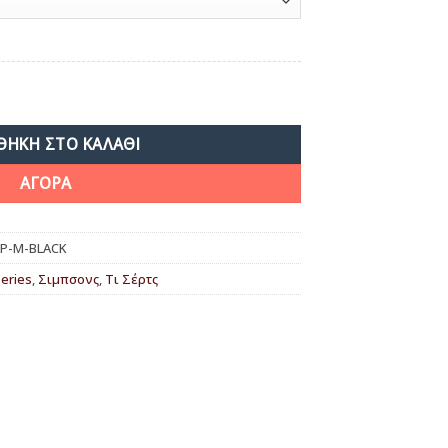
ΘΉΚΗ ΣΤΟ ΚΑΛΆΘΙ
ΑΓΟΡΑ
IP-M-BLACK
eries
,
Σιμπσονς
,
Τι Σέρτς