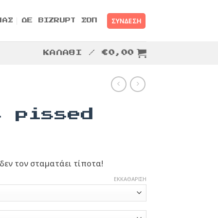
ΣΎΝΔΕΣΗ
ΜΑΣ
ΔΕ BIZRUPT ΣΟΠ
ΚΑΛΆΘΙ /
€
0,00
s pissed
 δεν τον σταματάει τίποτα!
ΕΚΚΑΘΆΡΙΣΗ