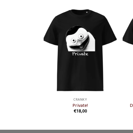
ANKY
CRANKY
eeling about this.
Private!
D
8,00
€
18,00