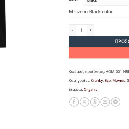
M size in Black color
Homer is pissed ποσότητα
ΠΡΟΣ
Κωδικός προϊόντος:
HOM-001-NB
Κατηγορίες:
Cranky
,
Eco
,
Movies
,
S
Ετικέτα:
Organic