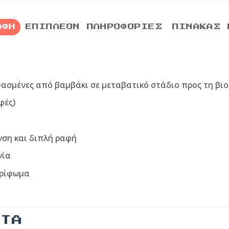
ΑΦΉ
ΕΠΙΠΛΈΟΝ ΠΛΗΡΟΦΟΡΊΕΣ
ΠΊΝΑΚΑΣ 
υασμένες από βαμβάκι σε μεταβατικό στάδιο προς τη βιο
φές)
νση και διπλή ραφή
νία
τρίφωμα
ΝΤΑ