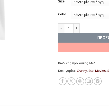
Size
Color
I will catch them all ποσότητα
ΠΡΟΣ
Κωδικός προϊόντος:
Μ/Δ
Κατηγορίες:
Cranky
,
Eco
,
Movies
,
S