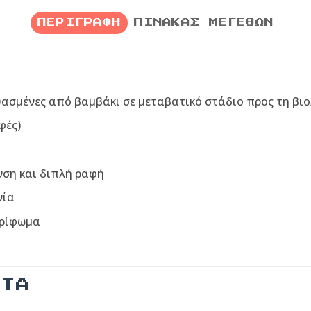
ΠΕΡΙΓΡΑΦΉ
ΠΊΝΑΚΑΣ ΜΕΓΕΘΏΝ
υασμένες από βαμβάκι σε μεταβατικό στάδιο προς τη βιο
φές)
νση και διπλή ραφή
νία
τρίφωμα
ΝΤΑ