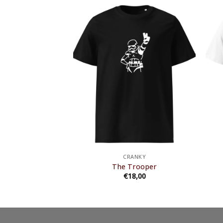
ANKY
CRANKY
 Heart
The Trooper
8,00
€
18,00