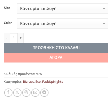
Size
Color
Keep Failing – Just Don’t Quit ποσότητα
ΠΡΟΣΘΉΚΗ ΣΤΟ ΚΑΛΆΘΙ
ΑΓΟΡΑ
Κωδικός προϊόντος:
Μ/Δ
Κατηγορίες:
Bizrupt
,
Eco
,
FuckUpNights