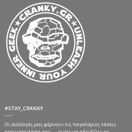
#STAY_CRANKY
Οι συλλογές μας φέρνουν τις παγκόσμιες τάσεις
στην ντουλάπα σου — χωρίς να αδειάζεις το