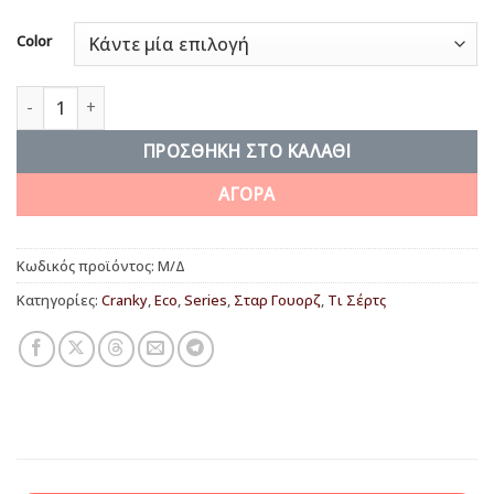
Color
RIP C3PO ποσότητα
ΠΡΟΣΘΉΚΗ ΣΤΟ ΚΑΛΆΘΙ
ΑΓΟΡΑ
Κωδικός προϊόντος:
Μ/Δ
Κατηγορίες:
Cranky
,
Eco
,
Series
,
Σταρ Γουορζ
,
Τι Σέρτς