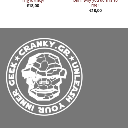
Dimi, why you do this to
Trig is easy!
me?
€
18,00
€
18,00