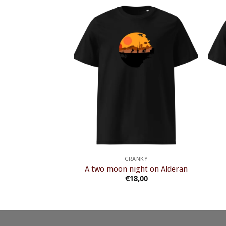
ANKY
CRANKY
tation
A two moon night on Alderan
8,00
€
18,00