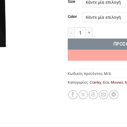
Size
Color
You Are A Loser, Eddie! ποσό
ΠΡΟΣ
Κωδικός προϊόντος:
Μ/Δ
Κατηγορίες:
Cranky
,
Eco
,
Movies
,