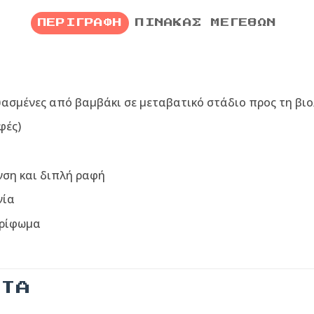
ΠΕΡΙΓΡΑΦΉ
ΠΊΝΑΚΑΣ ΜΕΓΕΘΏΝ
υασμένες από βαμβάκι σε μεταβατικό στάδιο προς τη βιο
φές)
νση και διπλή ραφή
νία
τρίφωμα
ΝΤΑ