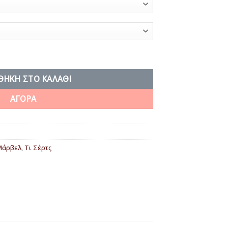
τητα
ΘΉΚΗ ΣΤΟ ΚΑΛΆΘΙ
ΑΓΟΡΑ
Μάρβελ
,
Τι Σέρτς