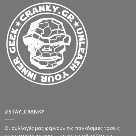
#STAY_CRANKY
Οι συλλογές μας φέρνουν τις παγκόσμιες τάσεις
στην ντουλάπα σου — χωρίς να αδειάζεις το