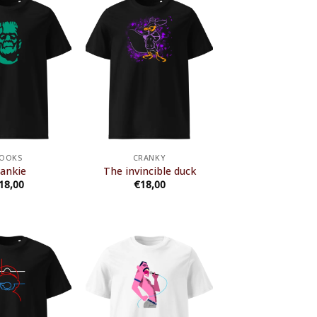
OOKS
CRANKY
ankie
The invincible duck
18,00
€
18,00