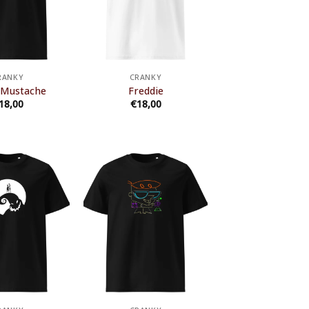
RANKY
CRANKY
 Mustache
Freddie
18,00
€
18,00