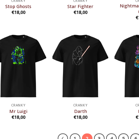
CRANKY
CRANKY
C
Nightmar
Stop Ghosts
Star Fighter
€
18,00
€
18,00
€
CRANKY
CRANKY
C
Mr Luigi
Darth
€
18,00
€
18,00
€
1
2
3
4
5
6