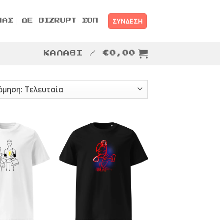
ΣΎΝΔΕΣΗ
ΜΑΣ
ΔΕ BIZRUPT ΣΟΠ
ΚΑΛΆΘΙ /
€
0,00