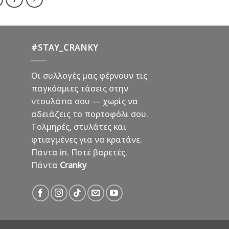
#STAY_CRANKY
Οι συλλογές μας φέρνουν τις
παγκόσμιες τάσεις στην
ντουλάπα σου — χωρίς να
αδειάζεις το πορτοφόλι σου.
Τολμηρές, στυλάτες και
φτιαγμένες για να κρατάνε.
Πάντα in. Ποτέ βαρετές.
Πάντα
Cranky