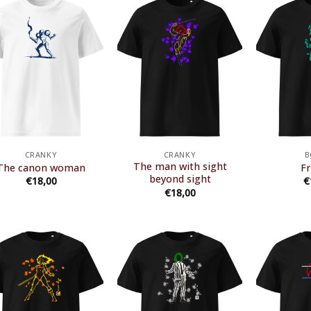
CRANKY
CRANKY
B
The man with sight
The canon woman
Fr
beyond sight
€
18,00
€
€
18,00