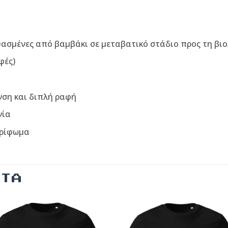
υασμένες από βαμβάκι σε μεταβατικό στάδιο προς τη βιο
φές)
νση και διπλή ραφή
νία
τρίφωμα
ΝΤΑ