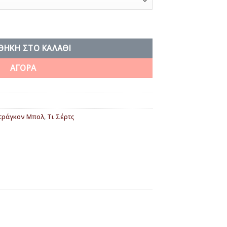
ητα
ΘΉΚΗ ΣΤΟ ΚΑΛΆΘΙ
ΑΓΟΡΑ
τράγκον Μπολ
,
Τι Σέρτς