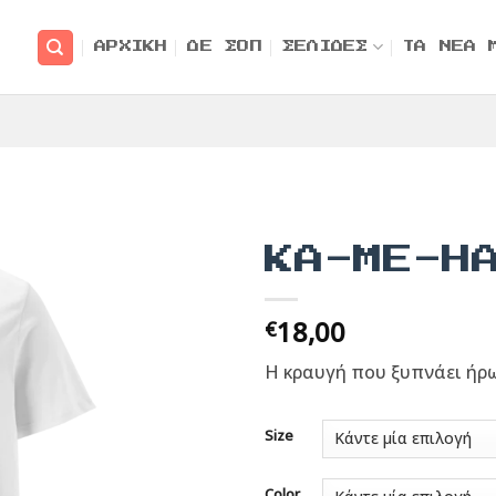
ΑΡΧΙΚΗ
ΔΕ ΣΟΠ
ΣΕΛΙΔΕΣ
ΤΑ ΝΕΑ 
KA-ME-H
18,00
€
Η κραυγή που ξυπνάει ήρω
Size
Color