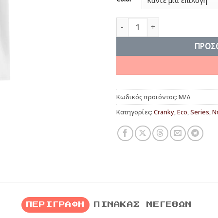
KA-ME-HA-ME-HAAA !! ποσότ
ΠΡΟΣ
Κωδικός προϊόντος:
Μ/Δ
Κατηγορίες:
Cranky
,
Eco
,
Series
,
Ν
ΠΕΡΙΓΡΑΦΉ
ΠΊΝΑΚΑΣ ΜΕΓΕΘΏΝ