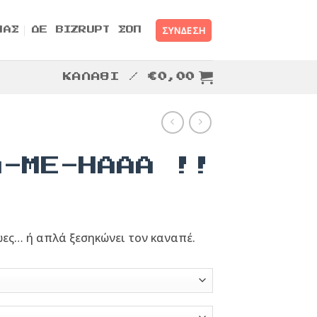
ΣΎΝΔΕΣΗ
ΜΑΣ
ΔΕ BIZRUPT ΣΟΠ
ΚΑΛΆΘΙ /
€
0,00
A-ME-HAAA !!
ες… ή απλά ξεσηκώνει τον καναπέ.