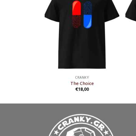
ANKY
CRANKY
ng Plumber
The Choice
8,00
€
18,00