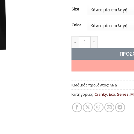
Size
Color
The only crime in a war is to
ΠΡΟΣ
Κωδικός προϊόντος:
Μ/Δ
Κατηγορίες:
Cranky
,
Eco
,
Series
,
Μ