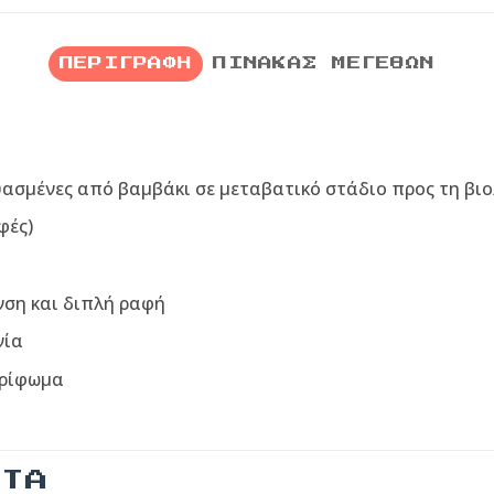
ΠΕΡΙΓΡΑΦΉ
ΠΊΝΑΚΑΣ ΜΕΓΕΘΏΝ
υασμένες από βαμβάκι σε μεταβατικό στάδιο προς τη βιο
φές)
νση και διπλή ραφή
νία
τρίφωμα
ΝΤΑ