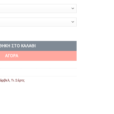
 lose ποσότητα
ΘΉΚΗ ΣΤΟ ΚΑΛΆΘΙ
ΑΓΟΡΑ
άρβελ
,
Τι Σέρτς