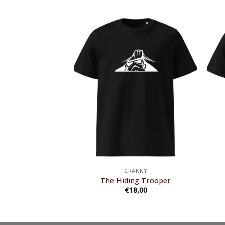
ANKY
CRANKY
ghing Man
The Hiding Trooper
8,00
€
18,00