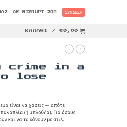
ΣΎΝΔΕΣΗ
ΜΑΣ
ΔΕ BIZRUPT ΣΟΠ
ΚΑΛΆΘΙ /
€
0,00
y crime in a
to lose
εμο είναι να χάσεις — οπότε
πανοπλία (ή μπλούζα). Για όσους
υν και να το κάνουν με στιλ.